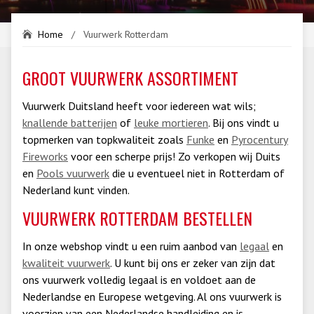
Home
/
Vuurwerk Rotterdam
GROOT VUURWERK ASSORTIMENT
Vuurwerk Duitsland heeft voor iedereen wat wils;
knallende batterijen
of
leuke mortieren
. Bij ons vindt u
topmerken van topkwaliteit zoals
Funke
en
Pyrocentury
Fireworks
voor een scherpe prijs! Zo verkopen wij Duits
en
Pools vuurwerk
die u eventueel niet in Rotterdam of
Nederland kunt vinden.
VUURWERK ROTTERDAM BESTELLEN
In onze webshop vindt u een ruim aanbod van
legaal
en
kwaliteit vuurwerk
. U kunt bij ons er zeker van zijn dat
ons vuurwerk volledig legaal is en voldoet aan de
Nederlandse en Europese wetgeving. Al ons vuurwerk is
voorzien van een Nederlandse handleiding en is