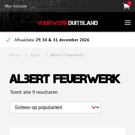
0
Mijn Account
VUURWERK
DUITSLAND
Afhaaldata:
29, 30 & 31 december 2026
Home
Alpha
Albert Feuerwerk
Albert Feuerwerk
Toont alle 9 resultaten
Gesorteerd
op
populariteit