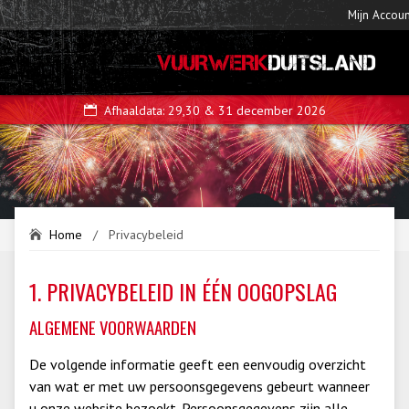
Mijn Accoun
VUURWERK
DUITSLAND
Afhaaldata: 29,30 & 31 december 2026
Home
/
Privacybeleid
1. PRIVACYBELEID IN ÉÉN OOGOPSLAG
PRIVACYBELEID
ALGEMENE VOORWAARDEN
De volgende informatie geeft een eenvoudig overzicht
van wat er met uw persoonsgegevens gebeurt wanneer
u onze website bezoekt. Persoonsgegevens zijn alle