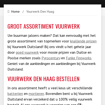
Home
/
Vuurwerk Den Haag
GROOT ASSORTIMENT VUURWERK
Uw buurman jaloers maken? Dat kan eenvoudig met het
grote assortiment van topmerken voor
knallende prijzen
bij Vuurwerk Duitsland! Bij ons vindt u het gehele jaar
door
goed vuurwerk
voor mooie prijzen van Duitse en
Poolse merken zoals
Pyrocentury
en
Funke Fireworks
.
Geniet van de aanbiedingen en aanbiedingen bij Vuurwerk
Duitsland.
VUURWERK DEN HAAG BESTELLEN
In ons assortiment heeft u veel keus uit verschillende
batterijen
en
mortieren
. Bovendien bent u bij Vuurwerk
Duitsland ervan verzekerd dat u 100% veilig vuurwerk
bestelt. Al ons vuurwerk is voorzien van een
CE-