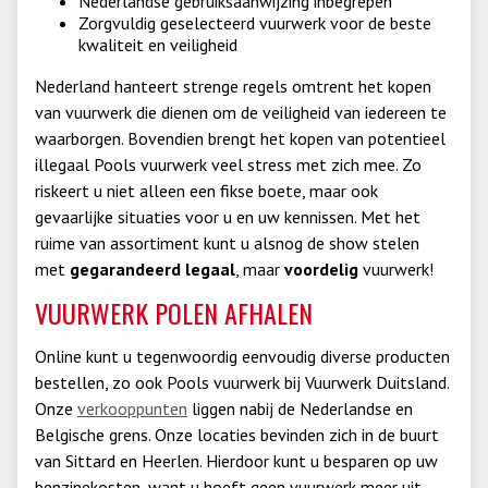
Nederlandse gebruiksaanwijzing inbegrepen
Zorgvuldig geselecteerd vuurwerk voor de beste
kwaliteit en veiligheid
Nederland hanteert strenge regels omtrent het kopen
van vuurwerk die dienen om de veiligheid van iedereen te
waarborgen. Bovendien brengt het kopen van potentieel
illegaal Pools vuurwerk veel stress met zich mee. Zo
riskeert u niet alleen een fikse boete, maar ook
gevaarlijke situaties voor u en uw kennissen. Met het
ruime van assortiment kunt u alsnog de show stelen
met
gegarandeerd legaal
, maar
voordelig
vuurwerk!
VUURWERK POLEN AFHALEN
Online kunt u tegenwoordig eenvoudig diverse producten
bestellen, zo ook Pools vuurwerk bij Vuurwerk Duitsland.
Onze
verkooppunten
liggen nabij de Nederlandse en
Belgische grens. Onze locaties bevinden zich in de buurt
van Sittard en Heerlen. Hierdoor kunt u besparen op uw
benzinekosten, want u hoeft geen vuurwerk meer uit