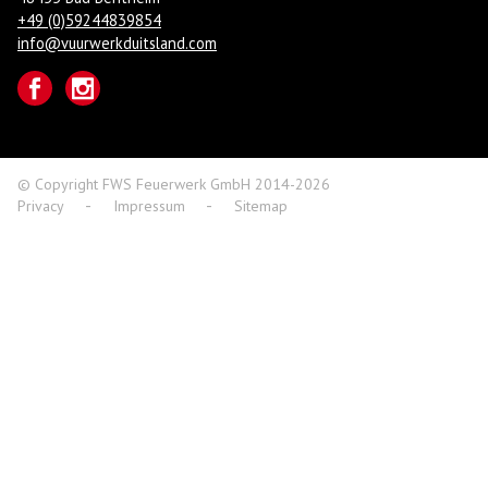
+49 (0)59244839854
info@vuurwerkduitsland.com
© Copyright FWS Feuerwerk GmbH 2014-2026
Privacy
Impressum
Sitemap