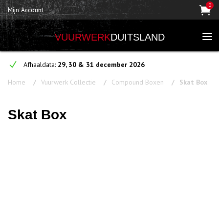
0
Mijn Account
VUURWERK
DUITSLAND
Afhaaldata:
29, 30 & 31 december 2026
Home
Vuurwerk Collectie
Compound Boxen
Skat Box
Skat Box