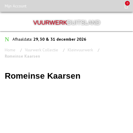
0
Mijn Account
VUURWERK
DUITSLAND
Afhaaldata:
29, 30 & 31 december 2026
Home
Vuurwerk Collectie
Kleinvuurwerk
Romeinse Kaarsen
Romeinse Kaarsen