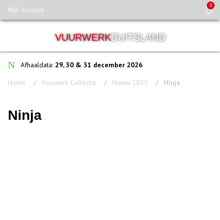
0
Mijn Account
VUURWERK
DUITSLAND
Afhaaldata:
29, 30 & 31 december 2026
Home
Vuurwerk Collectie
Nieuw 2025
Ninja
Ninja